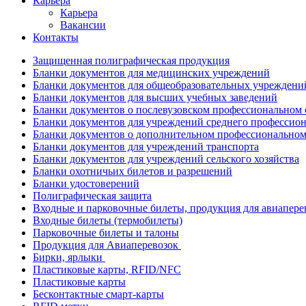
Карьера
Карьера
Вакансии
Контакты
Защищенная полиграфическая продукция
Бланки документов для медицинских учреждений
Бланки документов для общеобразовательных учреждени
Бланки документов для высших учебных заведений
Бланки документов о послевузовском профессиональном
Бланки документов для учреждений среднего профессион
Бланки документов о дополнительном профессиональном
Бланки документов для учреждений транспорта
Бланки документов для учреждений сельского хозяйства
Бланки охотничьих билетов и разрешений
Бланки удостоверений
Полиграфическая защита
Входные и парковочные билеты, продукция для авиапере
Входные билеты (термобилеты)
Парковочные билеты и талоны
Продукция для Авиаперевозок
Бирки, ярлыки
Пластиковые карты, RFID/NFC
Пластиковые карты
Бесконтактные смарт-карты