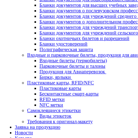
Бланки документов для высших учебных заве
Бланки документов о послевузовском профес
Бланки документов для учреждений среднего
Бланки документов о дополнительном профес
Бланки документов для учреждений транспор
Бланки документов для учреждений сельского
Бланки охотничьих билетов и разрешений
Бланки удостоверений
Полиграфическая защита
Входные и парковочные билеты, продукция для ави
Входные билеты (термобилеты)
Парковочные билеты и талоны
Продукция для Авиаперевозок
Бирки, ярлыки
Пластиковые карты, RFID/NFC
Пластиковые карты
Бесконтактные смарт-карты
RFID метки
NFC метки
Самоклеящиеся этикетки
Виды этикеток
Требования к оригинал-макету
Заявка на продукцию
Новости