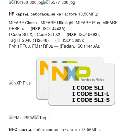
HF карты
, работающие на частоте 13,56МГц:
MIFARE Classic, MIFARE Ultralight, MIFARE Plus, MIFARE
DESFire — (
NXP
, ISO14443A);
I Code SLI X, I Code SLI X2 — (
NXP
, ISO15693);
Tag-IT-2048 (TI2048) — (
TI
, ISO15693);
FM11RF08, FM11RF32 — (
Fudan
, ISO14443A).
NFC карты
, работающие на частоте 13,56МГц: