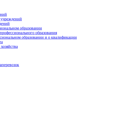
ений
х учреждений
дений
сиональном образовании
 профессионального образования
сиональном образовании и о квалификации
та
 хозяйства
аперевозок