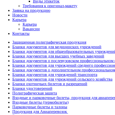
Виды этикеток
Требования к оригинал-макету
Заявка на продукцию
Новости
Карьера
Карьера
Вакансии
Контакты
Защищенная полиграфическая продукция
Бланки документов для медицинских учреждений
Бланки документов для общеобразовательных учреждени
Бланки документов для высших учебных заведений
Бланки документов о послевузовском профессиональном
Бланки документов для учреждений среднего профессион
Бланки документов о дополнительном профессиональном
Бланки документов для учреждений транспорта
Бланки документов для учреждений сельского хозяйства
Бланки охотничьих билетов и разрешений
Бланки удостоверений
Полиграфическая защита
Входные и парковочные билеты, продукция для авиапере
Входные билеты (термобилеты)
Парковочные билеты и талоны
Продукция для Авиаперевозок