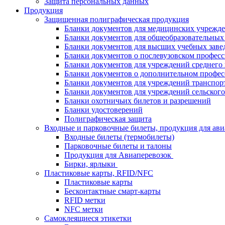
Защита персональных данных
Продукция
Защищенная полиграфическая продукция
Бланки документов для медицинских учрежд
Бланки документов для общеобразовательны
Бланки документов для высших учебных заве
Бланки документов о послевузовском профес
Бланки документов для учреждений среднего
Бланки документов о дополнительном профес
Бланки документов для учреждений транспор
Бланки документов для учреждений сельского
Бланки охотничьих билетов и разрешений
Бланки удостоверений
Полиграфическая защита
Входные и парковочные билеты, продукция для ави
Входные билеты (термобилеты)
Парковочные билеты и талоны
Продукция для Авиаперевозок
Бирки, ярлыки
Пластиковые карты, RFID/NFC
Пластиковые карты
Бесконтактные смарт-карты
RFID метки
NFC метки
Самоклеящиеся этикетки